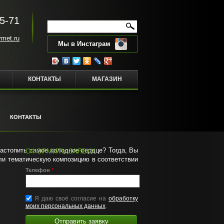
5-71
Форма поиска
Поиск
rmet.ru
Мы в Инстаграм
КОНТАКТЫ
МАГАЗИН
КОНТАКТЫ
астопить самое холодное сердце? Тогда, Вы
ОФОРМИТЬ ЗАЯВКУ
ли тематическую композицию в соответствии
Телефон
*
Я даю своё согласие на
обработку
моих персональных данных
.