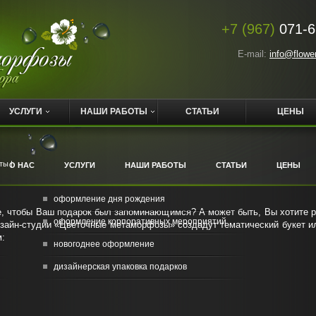
+7 (967)
071-6
E-mail:
info@flowe
УСЛУГИ
НАШИ РАБОТЫ
СТАТЬИ
ЦЕНЫ
ты |
О НАС
УСЛУГИ
НАШИ РАБОТЫ
СТАТЬИ
ЦЕНЫ
оформление дня рождения
те, чтобы Ваш подарок был запоминающимся? А может быть, Вы хотите р
оформление корпоративных мероприятий
зайн-студии «Цветочные метаморфозы» создадут тематический букет и
:
новогоднее оформление
дизайнерская упаковка подарков