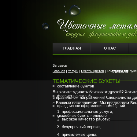
ГЛАВНАЯ
О НАС
Вы здесь
Главная
|
Услуги
|
Букеты цветов
| Тематические буке
ГЛАВНАЯ
ТЕМАТИЧЕСКИЕ БУКЕТЫ
составление букетов
Вы хотите удивить близких и друзей? Хоти
флорист на свадьбу
в правильном направлении! Специалисты ди
с Вашими пожеланиями. Мы предлагаем Вам
праздничное оформление помещений
профессиональные услуги;
свадебные букеты недорого
высокое качество работы;
безупречный сервис;
приемлемые цены;