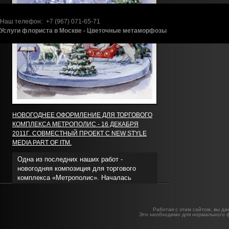
Наш телефон:
+7 (967)
071-65-71
Услуги флориста в Москве - Цветочные метаморфозы
НОВОГОДНЕЕ ОФОРМЛЕНИЕ ДЛЯ ТОРГОВОГО
КОМПЛЕКСА МЕТРОПОЛИС - 16 ДЕКАБРЯ
2011Г. СОВМЕСТНЫЙ ПРОЕКТ С NEW STYLE
MEDIA PART OF ITM.
Одна из последних наших работ -
новогодняя композиция для торгового
комплекса «Метрополис». Началась
работа над этим проектом с того, что были
подробнее
сделаны эскизы, один из которых был
выбран заказчиком.
После
Работая с этим сайтом, вы да
этого мы приступили к
Это необходимо для нормального 
выполнению проекта,