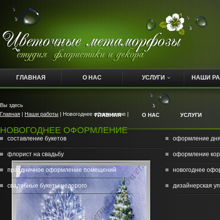
ГЛАВНАЯ
О НАС
УСЛУГИ
НАШИ Р
Вы здесь
Главная
|
Наши работы
| Новогоднее оформление |
ГЛАВНАЯ
О НАС
УСЛУГИ
НОВОГОДНЕЕ ОФОРМЛЕНИЕ
составление букетов
оформление дн
флорист на свадьбу
оформление кор
праздничное оформление помещений
новогоднее офо
свадебные букеты недорого
дизайнерская уп