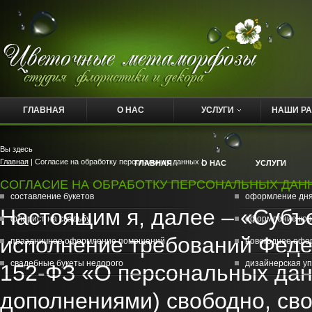
ГЛАВНАЯ
О НАС
УСЛУГИ
НАШИ Р
Вы здесь
Главная
| Согласие на обработку персональных данных |
ГЛАВНАЯ
О НАС
УСЛУГИ
СОГЛАСИЕ НА ОБРАБОТКУ ПЕРСОНАЛЬНЫХ ДАН
составление букетов
оформление дн
Настоящим я, далее – «Субъ
флорист на свадьбу
оформление кор
исполнение требований Федер
праздничное оформление помещений
новогоднее офо
свадебные букеты недорого
дизайнерская уп
152-ФЗ «О персональных дан
дополнениями) свободно, сво