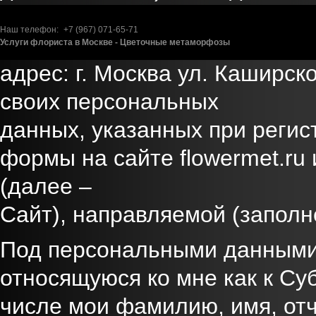
свое
Наш телефон:
+7 (967)
071-65-71
согласие ИП Коротина Дарья
Услуги флориста в Москве - Цветочные метаморфозы
адрес: г. Москва ул. Каширск
своих персональных
данных, указанных при регис
формы на сайте flowermet.ru 
(далее –
Сайт), направляемой (заполн
Под персональными данными
относящуюся ко мне как к Су
числе мои фамилию, имя, отч