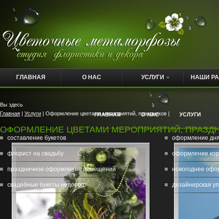
ГЛАВНАЯ
О НАС
УСЛУГИ
НАШИ Р
Вы здесь
Главная
|
Услуги
| Оформление цветами мероприятий, праздников |
ГЛАВНАЯ
О НАС
УСЛУГИ
ОФОРМЛЕНИЕ ЦВЕТАМИ МЕРОПРИЯТИЙ, ПРАЗД
составление букетов
оформление дн
флорист на свадьбу
оформление кор
праздничное оформление помещений
новогоднее офо
свадебные букеты недорого
дизайнерская уп