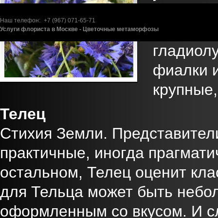
Овен люб
Наш телефон:
+7 (967)
071-65-71
и их мно
Услуги флориста в Москве - Цветочные метаморфозы
гладиол
фиалки 
крупные,
Телец
Стихия Земли. Представители
практичные, иногда прагматич
остальном, Телец оценит кла
для Тельца может быть небо
оформленным со вкусом. И с