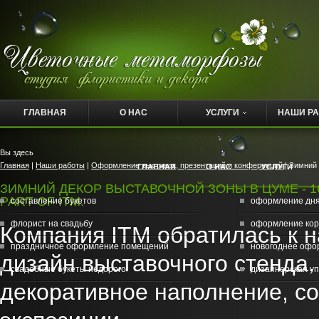
ГЛАВНАЯ
О НАС
УСЛУГИ
НАШИ Р
Вы здесь
Главная
|
Наши работы
|
Оформление выставок, презентаций и конференций
| Зимний 
ГЛАВНАЯ
О НАС
УСЛУГИ
ЗИМНИЙ ДЕКОР ВЫСТАВОЧНОЙ ЗОНЫ В ЦУМЕ - 16
PART OF ITM.
составление букетов
оформление дн
флорист на свадьбу
оформление кор
Компания ITM обратилась к 
праздничное оформление помещений
новогоднее офо
дизайн выставочного стенда
свадебные букеты недорого
дизайнерская уп
декоративное наполнение, с