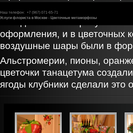
ягодами клубники.
Наш телефон:
+7 (967)
071-65-71
Услуги флориста в Москве - Цветочные метаморфозы
«Ягодная» тема присутствова
оформления, и в цветочных к
воздушные шары были в фор
Альстромерии, пионы, оранж
цветочки танацетума создали
ягоды клубники сделали это