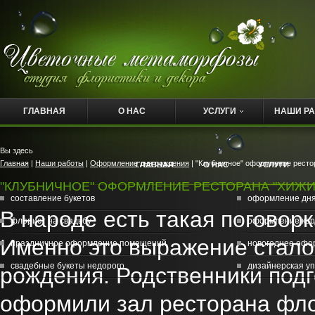
ГЛАВНАЯ
О НАС
УСЛУГИ
НАШИ Р
Вы здесь
Главная
|
Наши работы
|
Оформление дня рождения
| "Клубничное" оформление рестора
ГЛАВНАЯ
О НАС
УСЛУГИ
"КЛУБНИЧНОЕ" ОФОРМЛЕНИЕ РЕСТОРАНА "ХИЖИНА"
составление букетов
оформление дн
В народе есть такая поговорка
флорист на свадьбу
оформление кор
Именно это выражение стало
праздничное оформление помещений
новогоднее офо
свадебные букеты недорого
дизайнерская уп
рождения. Родственники под
оформили зал ресторана фл